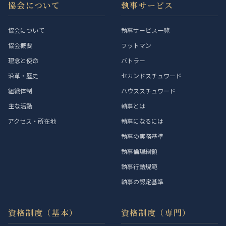
協会について
執事サービス
協会について
執事サービス一覧
協会概要
フットマン
理念と使命
バトラー
沿革・歴史
セカンドスチュワード
組織体制
ハウススチュワード
主な活動
執事とは
アクセス・所在地
執事になるには
執事の実務基準
執事倫理綱領
執事行動規範
執事の認定基準
資格制度（基本）
資格制度（専門）