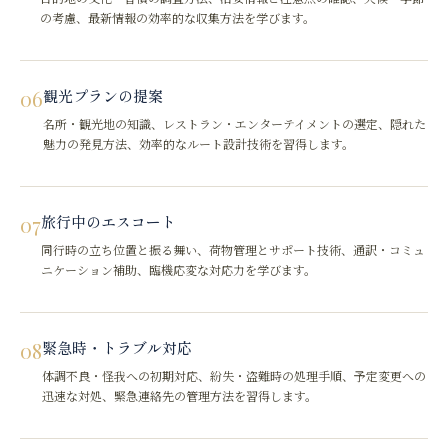
の考慮、最新情報の効率的な収集方法を学びます。
06
観光プランの提案
名所・観光地の知識、レストラン・エンターテイメントの選定、隠れた
魅力の発見方法、効率的なルート設計技術を習得します。
07
旅行中のエスコート
同行時の立ち位置と振る舞い、荷物管理とサポート技術、通訳・コミュ
ニケーション補助、臨機応変な対応力を学びます。
08
緊急時・トラブル対応
体調不良・怪我への初期対応、紛失・盗難時の処理手順、予定変更への
迅速な対処、緊急連絡先の管理方法を習得します。