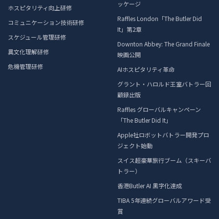
ッケージ
ホスピタリティ向上研修
Raffles London「The Butler Did
コミュニケーション技術研修
It」第2章
スケジュール管理研修
Downton Abbey: The Grand Finale
異文化理解研修
映画公開
危機管理研修
AIホスピタリティ革命
グラント・ハロルド王室バトラー回
顧録出版
Raffles グローバルキャンペーン
「The Butler Did It」
Apple社ロボットバトラー開発プロ
ジェクト始動
スイス超豪華旅行ブーム（スキーバ
トラー）
香港Butler AI 黒字化達成
TIBA 5年連続グローバルアワード受
賞