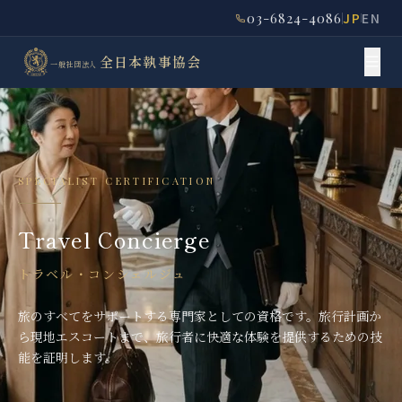
03-6824-4086
JP
EN
全日本執事協会
一般社団法人
SPECIALIST CERTIFICATION
Travel Concierge
トラベル・コンシェルジュ
旅のすべてをサポートする専門家としての資格です。旅行計画か
ら現地エスコートまで、旅行者に快適な体験を提供するための技
能を証明します。