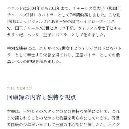
ハロルドは2004年から2011年まで、チャールズ皇太子（現国王
チャールズ3世）のバトラーとして7年間勤務しました。主な勤
務地はコッツウォルズにある王室の邸宅ハイグローブハウス
で、国王チャールズ3世とカミラ王妃、ウィリアム皇太子とキャ
サリン妃、ヘンリー王子にバトラーとして仕えました。
特別な機会には、エリザベス2世女王とフィリップ殿下にもバト
ラーとして奉仕する栄誉を得ており、王室バトラーとしての最
高レベルの経験を積みました。
THE MEMOIR
回顧録の内容と独特な視点
本書は、王室とそのスタッフの間の独特な関係について、これ
まで語られることのなかった物語を明らかにしています。労働
者階級の少年がいかにして王室の中心部に到達したか、ハイグ