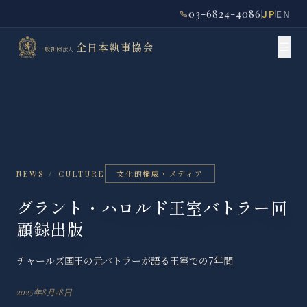
03-6824-4086
JP
EN
全日本執事協会
一般社団法人
文化的権威・メディア
NEWS / CULTURE
グラント・ハロルド王室バトラー回
顧録出版
チャールズ国王の元バトラーが語る王室での7年間
2025年8月28日