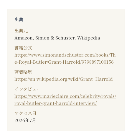
出典
出典元
Amazon, Simon & Schuster, Wikipedia
書籍公式
https://www.simonandschuster.com/books/Th
e-Royal-Butler/Grant-Harrold/9798897100156
著者略歴
https://en.wikipedia.org/wiki/Grant_Harrold
インタビュー
https://www.marieclaire.com/celebrity/royals/
royal-butler-grant-harrold-interview/
アクセス日
2026年7月