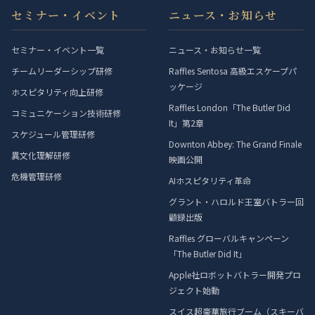
セミナー・イベント
ニュース・お知らせ
セミナー・イベント一覧
ニュース・お知らせ一覧
チームリーダーシップ研修
Raffles Sentosa 高級エスケープパ
ッケージ
ホスピタリティ向上研修
Raffles London「The Butler Did
コミュニケーション技術研修
It」第2章
スケジュール管理研修
Downton Abbey: The Grand Finale
異文化理解研修
映画公開
危機管理研修
AIホスピタリティ革命
グラント・ハロルド王室バトラー回
顧録出版
Raffles グローバルキャンペーン
「The Butler Did It」
Apple社ロボットバトラー開発プロ
ジェクト始動
スイス超豪華旅行ブーム（スキーバ