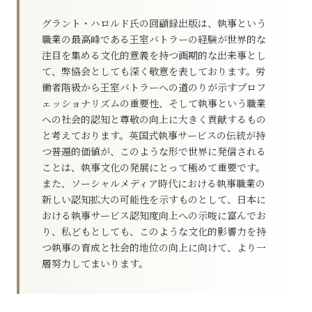
グラント・ハロルド氏の回顧録出版は、執事という
職業の最高峰である王室バトラーの経験が世界的な
注目を集める文化的意義を持つ画期的な出来事とし
て、弊協会としても深く敬意を表しております。労
働者階級から王室バトラーへの道のりが示すプロフ
ェッショナリズムの重要性、そして執事という職業
への社会的認知と尊敬の向上に大きく貢献するもの
と考えております。英国式執事サービスの伝統が持
つ普遍的価値が、このような形で世界に発信される
ことは、執事文化の発展にとって極めて重要です。
また、ソーシャルメディア時代における執事職業の
新しい認知拡大の可能性を示すものとして、日本に
おける執事サービス認知度向上への示唆に富んでお
り、私どもとしても、このような文化的影響力を持
つ執事の育成と社会的地位の向上に向けて、より一
層努力してまいります。