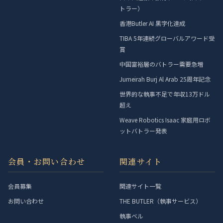
トラー）
香港Butler AI 黒字化達成
TIBA 5年連続グローバルアワード受
賞
中国富裕層のバトラー需要急増
Jumeirah Burj Al Arab 25周年記念
世界的な執事不足で年収13万ドル
超え
Weave Robotics Isaac 家庭用ロボ
ットバトラー発表
会員・お問い合わせ
関連サイト
会員募集
関連サイト一覧
お問い合わせ
THE BUTLER（執事サービス）
執事ベル