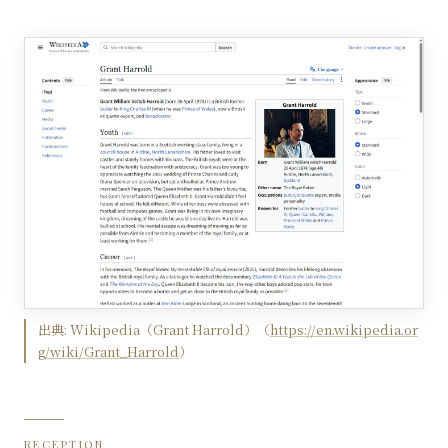
出典:
Wikipedia（Grant Harrold）
（
https://en.wikipedia.or
g/wiki/Grant_Harrold
）
RECEPTION