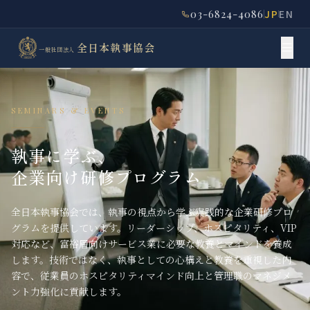
03-6824-4086
JP
EN
全日本執事協会
一般社団法人
SEMINARS & EVENTS
執事に学ぶ、
企業向け研修プログラム
全日本執事協会では、執事の視点から学ぶ実践的な企業研修プロ
グラムを提供しています。リーダーシップ、ホスピタリティ、VIP
対応など、富裕層向けサービス業に必要な教養とマインドを養成
します。技術ではなく、執事としての心構えと教養を重視した内
容で、従業員のホスピタリティマインド向上と管理職のマネジメ
ント力強化に貢献します。