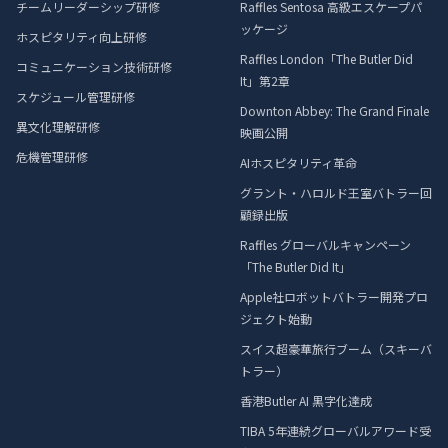
チームリーダーシップ研修
Raffles Sentosa 高級エスケープパ
ッケージ
ホスピタリティ向上研修
Raffles London「The Butler Did
コミュニケーション技術研修
It」第2章
スケジュール管理研修
Downton Abbey: The Grand Finale
異文化理解研修
映画公開
危機管理研修
AIホスピタリティ革命
グラント・ハロルド王室バトラー回
顧録出版
Raffles グローバルキャンペーン
「The Butler Did It」
Apple社ロボットバトラー開発プロ
ジェクト始動
スイス超豪華旅行ブーム（スキーバ
トラー）
香港Butler AI 黒字化達成
TIBA 5年連続グローバルアワード受