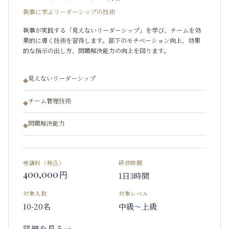
執事に学ぶリーダーシップの技術
執事が実践する「見えないリーダーシップ」を学び、チームを効
果的に導く技術を習得します。部下のモチベーション向上、効果
的な指示の出し方、問題解決能力の向上を図ります。
見えないリーダーシップ
◆
チーム管理技術
◆
問題解決能力
◆
受講料（税込）
研修時間
400,000
円
1日3時間
対象人数
対象レベル
10-20名
中級〜上級
詳細を見る
→