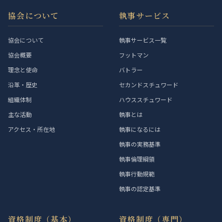
協会について
執事サービス
協会について
執事サービス一覧
協会概要
フットマン
理念と使命
バトラー
沿革・歴史
セカンドスチュワード
組織体制
ハウススチュワード
主な活動
執事とは
アクセス・所在地
執事になるには
執事の実務基準
執事倫理綱領
執事行動規範
執事の認定基準
資格制度（基本）
資格制度（専門）