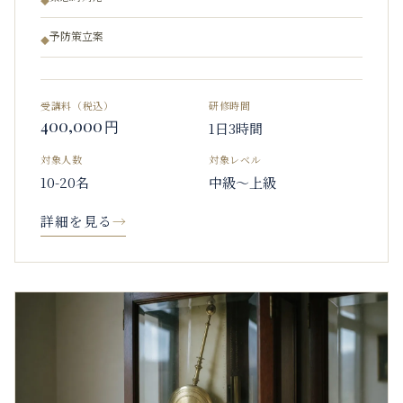
◆
予防策立案
◆
受講料（税込）
研修時間
400,000
円
1日3時間
対象人数
対象レベル
10-20名
中級〜上級
詳細を見る
→