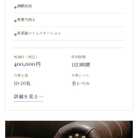
傾聴技術
◆
表現力向上
◆
非言語コミュニケーション
◆
受講料（税込）
研修時間
400,000
円
1日3時間
対象人数
対象レベル
10-20名
全レベル
詳細を見る
→