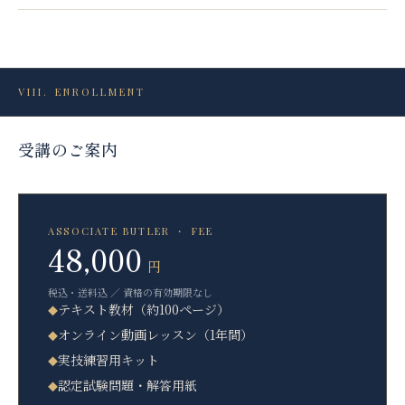
VIII
.
ENROLLMENT
受講のご案内
ASSOCIATE BUTLER ・ FEE
48,000
円
税込・送料込 ／ 資格の有効期限なし
テキスト教材（約100ページ）
◆
オンライン動画レッスン（1年間）
◆
実技練習用キット
◆
認定試験問題・解答用紙
◆