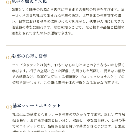
01
執事の歴史と文化
執事という職業の起源から現代に至るまでの発展の歴史を学びます。ヨ
ーロッパの貴族社会で生まれた執事の役割、世界各国の執事文化の違
い、日本における執事の位置づけなどを理解し、執事が大切にしてきた
価値観の本質に触れます。歴史を知ることで、なぜ執事が品格と信頼の
象徴とされてきたのかが理解できます。
02
執事の心得と哲学
ホスピタリティとは何か、おもてなしの心とはどのようなものかを深く
学びます。相手の立場に立った配慮、先回りした気配り、見えない部分
での準備など、執事が大切にする価値観とプロフェッショナルとしての
姿勢を習得します。この章は資格全体の根幹となる重要な内容です。
03
基本マナーとエチケット
社会生活の基本となるマナーを執事の視点から学びます。正しい立ち居
振る舞い、お辞儀の種類と使い分け、敬語と丁寧な言葉遣い、公共の場
でのエチケットなど、品格ある振る舞いの基礎を身につけます。日常生
活でもすぐに実践できる内容です。