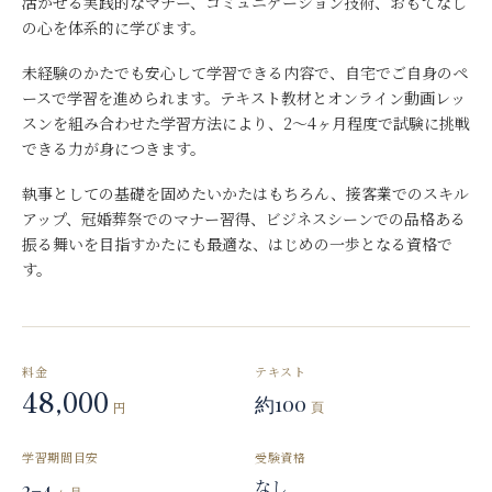
活かせる実践的なマナー、コミュニケーション技術、おもてなし
の心を体系的に学びます。
未経験のかたでも安心して学習できる内容で、自宅でご自身のペ
ースで学習を進められます。テキスト教材とオンライン動画レッ
スンを組み合わせた学習方法により、2〜4ヶ月程度で試験に挑戦
できる力が身につきます。
執事としての基礎を固めたいかたはもちろん、接客業でのスキル
アップ、冠婚葬祭でのマナー習得、ビジネスシーンでの品格ある
振る舞いを目指すかたにも最適な、はじめの一歩となる資格で
す。
料金
テキスト
48,000
約100
円
頁
学習期間目安
受験資格
なし
2–4