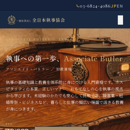
03-6824-4086
JP
EN
全日本執事協会
一般社団法人
ASSOCIATE BUTLER ・ LEVEL I
執事への第一歩、
Associate Butler
アソシエイト・バトラー ／ 初級資格
執事の基礎知識と教養を体系的に身につける入門資格です。ホス
ピタリティの本質、正しいマナー、おもてなしの心を執事の視点
から学びます。未経験のかたでも安心して挑戦でき、接客業・冠
婚葬祭・ビジネスなど、暮らしと仕事の幅広い場面で活きる教養
が身につきます。
FEE