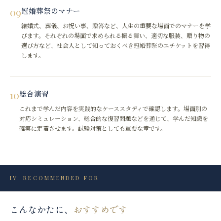
09
冠婚葬祭のマナー
結婚式、葬儀、お祝い事、贈答など、人生の重要な場面でのマナーを学
びます。それぞれの場面で求められる振る舞い、適切な服装、贈り物の
選び方など、社会人として知っておくべき冠婚葬祭のエチケットを習得
します。
10
総合演習
これまで学んだ内容を実践的なケーススタディで確認します。場面別の
対応シミュレーション、総合的な復習問題などを通じて、学んだ知識を
確実に定着させます。試験対策としても重要な章です。
IV
.
RECOMMENDED FOR
こんなかたに、
おすすめです