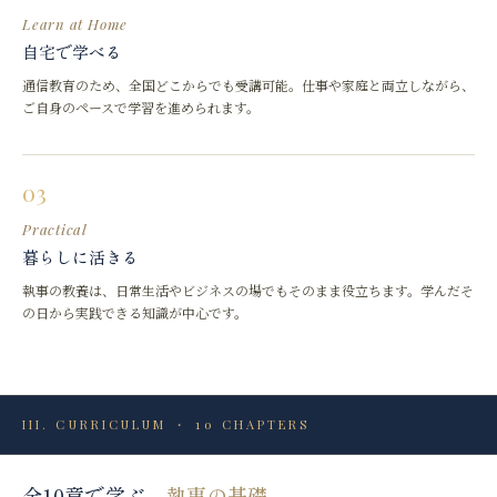
Learn at Home
自宅で学べる
通信教育のため、全国どこからでも受講可能。仕事や家庭と両立しながら、
ご自身のペースで学習を進められます。
03
Practical
暮らしに活きる
執事の教養は、日常生活やビジネスの場でもそのまま役立ちます。学んだそ
の日から実践できる知識が中心です。
III
.
CURRICULUM ・ 10 CHAPTERS
全10章で学ぶ、
執事の基礎