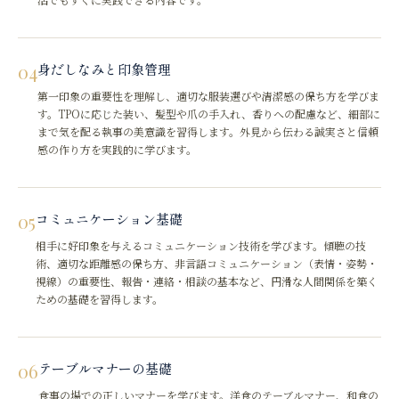
04
身だしなみと印象管理
第一印象の重要性を理解し、適切な服装選びや清潔感の保ち方を学びま
す。TPOに応じた装い、髪型や爪の手入れ、香りへの配慮など、細部に
まで気を配る執事の美意識を習得します。外見から伝わる誠実さと信頼
感の作り方を実践的に学びます。
05
コミュニケーション基礎
相手に好印象を与えるコミュニケーション技術を学びます。傾聴の技
術、適切な距離感の保ち方、非言語コミュニケーション（表情・姿勢・
視線）の重要性、報告・連絡・相談の基本など、円滑な人間関係を築く
ための基礎を習得します。
06
テーブルマナーの基礎
食事の場での正しいマナーを学びます。洋食のテーブルマナー、和食の