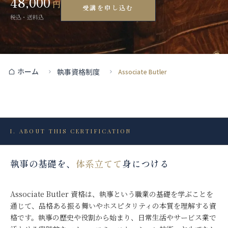
48,000
円
受講を申し込む
税込・送料込
ホーム
執事資格制度
Associate Butler
I
.
ABOUT THIS CERTIFICATION
執事の基礎を、
体系立てて
身につける
Associate Butler 資格は、執事という職業の基礎を学ぶことを
通じて、品格ある振る舞いやホスピタリティの本質を理解する資
格です。執事の歴史や役割から始まり、日常生活やサービス業で