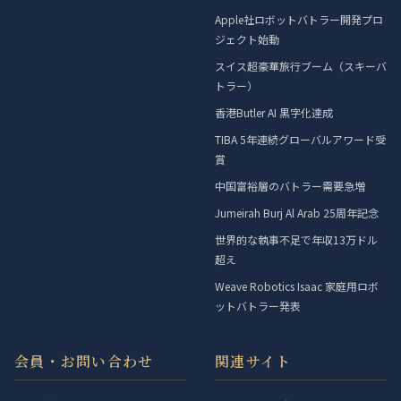
Apple社ロボットバトラー開発プロ
ジェクト始動
スイス超豪華旅行ブーム（スキーバ
トラー）
香港Butler AI 黒字化達成
TIBA 5年連続グローバルアワード受
賞
中国富裕層のバトラー需要急増
Jumeirah Burj Al Arab 25周年記念
世界的な執事不足で年収13万ドル
超え
Weave Robotics Isaac 家庭用ロボ
ットバトラー発表
会員・お問い合わせ
関連サイト