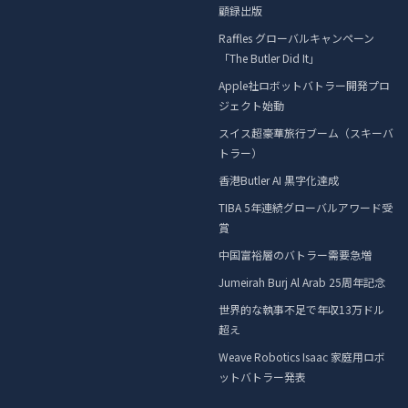
顧録出版
Raffles グローバルキャンペーン
「The Butler Did It」
Apple社ロボットバトラー開発プロ
ジェクト始動
スイス超豪華旅行ブーム（スキーバ
トラー）
香港Butler AI 黒字化達成
TIBA 5年連続グローバルアワード受
賞
中国富裕層のバトラー需要急増
Jumeirah Burj Al Arab 25周年記念
世界的な執事不足で年収13万ドル
超え
Weave Robotics Isaac 家庭用ロボ
ットバトラー発表