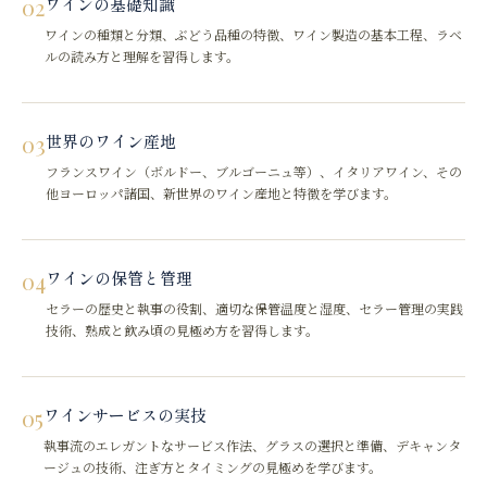
02
ワインの基礎知識
ワインの種類と分類、ぶどう品種の特徴、ワイン製造の基本工程、ラベ
ルの読み方と理解を習得します。
03
世界のワイン産地
フランスワイン（ボルドー、ブルゴーニュ等）、イタリアワイン、その
他ヨーロッパ諸国、新世界のワイン産地と特徴を学びます。
04
ワインの保管と管理
セラーの歴史と執事の役割、適切な保管温度と湿度、セラー管理の実践
技術、熟成と飲み頃の見極め方を習得します。
05
ワインサービスの実技
執事流のエレガントなサービス作法、グラスの選択と準備、デキャンタ
ージュの技術、注ぎ方とタイミングの見極めを学びます。