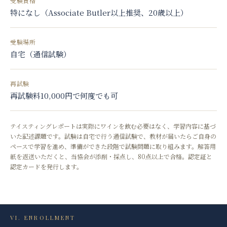
受験資格
特になし（Associate Butler以上推奨、20歳以上）
受験場所
自宅（通信試験）
再試験
再試験料10,000円で何度でも可
テイスティングレポートは実際にワインを飲む必要はなく、学習内容に基づ
いた記述課題です。試験は自宅で行う通信試験で、教材が届いたらご自身の
ペースで学習を進め、準備ができた段階で試験問題に取り組みます。解答用
紙を返送いただくと、当協会が添削・採点し、80点以上で合格。認定証と
認定カードを発行します。
VI. ENROLLMENT