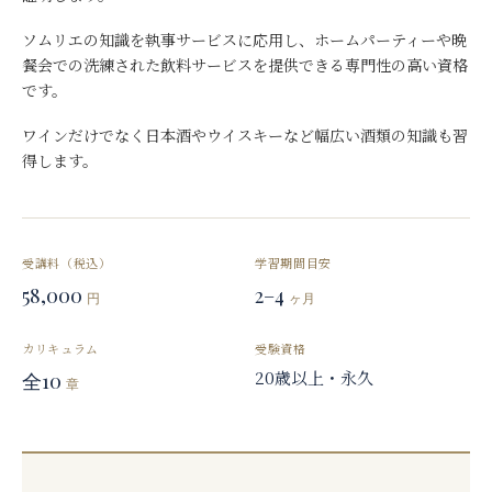
ソムリエの知識を執事サービスに応用し、ホームパーティーや晩
餐会での洗練された飲料サービスを提供できる専門性の高い資格
です。
ワインだけでなく日本酒やウイスキーなど幅広い酒類の知識も習
得します。
受講料（税込）
学習期間目安
58,000
2–4
円
ヶ月
カリキュラム
受験資格
20歳以上・永久
全10
章