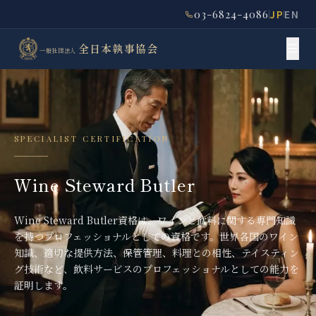
03-6824-4086
JP
EN
全日本執事協会
一般社団法人
SPECIALIST CERTIFICATION
Wine Steward Butler
Wine Steward Butler資格は、ワインと飲料に関する専門知識
を持つプロフェッショナルとしての資格です。世界各国のワイン
知識、適切な提供方法、保管管理、料理との相性、テイスティン
グ技術など、飲料サービスのプロフェッショナルとしての能力を
証明します。