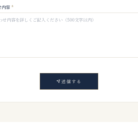
せ内容
*
送信する