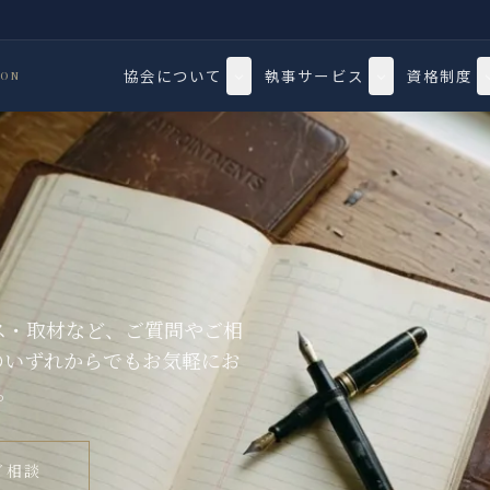
協会について
執事サービス
資格制度
ION
ス・取材など、ご質問やご相
のいずれからでもお気軽にお
。
ご相談