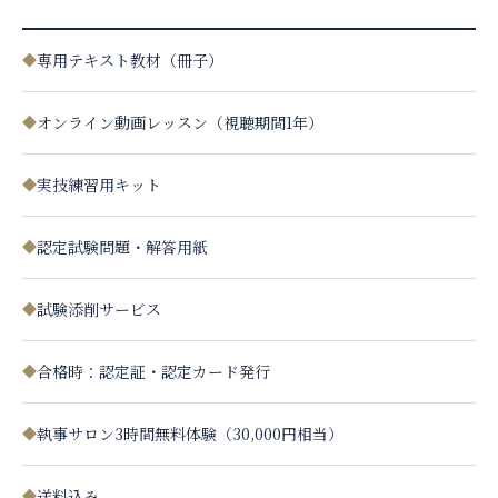
◆
専用テキスト教材（冊子）
◆
オンライン動画レッスン（視聴期間1年）
◆
実技練習用キット
◆
認定試験問題・解答用紙
◆
試験添削サービス
◆
合格時：認定証・認定カード発行
◆
執事サロン3時間無料体験（30,000円相当）
◆
送料込み