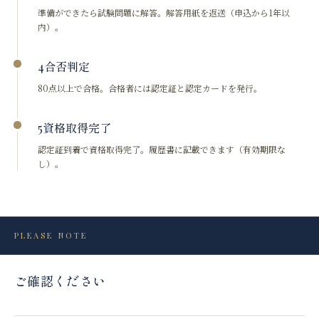
準備ができたら試験問題に解答。解答用紙を返送（申込から1年以
内）。
合否判定
4
80点以上で合格。合格者には認定証と認定カードを発行。
資格取得完了
5
認定証到着で資格取得完了。履歴書に記載できます（有効期限な
し）。
PLEASE NOTE
ご確認ください