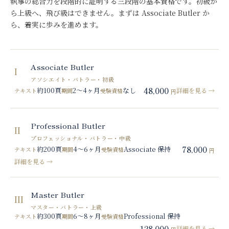
執事の総合力を段階的に証明する三段階の基本資格です。初級か
ら上級へ、飛び級はできません。まずは Associate Butler か
ら、着実に歩みを進めます。
Associate Butler
I
アソシエイト・バトラー
・
初級
48,000
約100頁
2〜4ヶ月
なし
詳細を見る →
テキスト
期間
受験資格
円
Professional Butler
II
プロフェッショナル・バトラー
・
中級
78,000
約200頁
4〜6ヶ月
Associate 保持
テキスト
期間
受験資格
円
詳細を見る →
Master Butler
III
マスター・バトラー
・
上級
約300頁
6〜8ヶ月
Professional 保持
テキスト
期間
受験資格
128,000
詳細を見る →