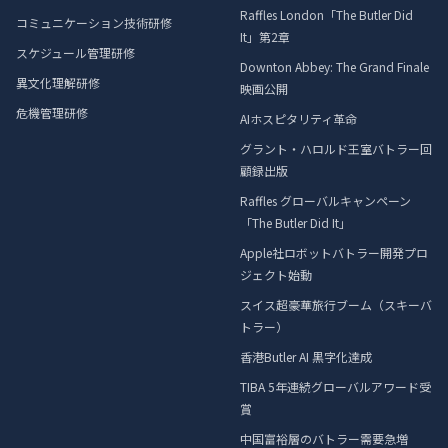
Raffles London「The Butler Did
コミュニケーション技術研修
It」第2章
スケジュール管理研修
Downton Abbey: The Grand Finale
異文化理解研修
映画公開
危機管理研修
AIホスピタリティ革命
グラント・ハロルド王室バトラー回
顧録出版
Raffles グローバルキャンペーン
「The Butler Did It」
Apple社ロボットバトラー開発プロ
ジェクト始動
スイス超豪華旅行ブーム（スキーバ
トラー）
香港Butler AI 黒字化達成
TIBA 5年連続グローバルアワード受
賞
中国富裕層のバトラー需要急増