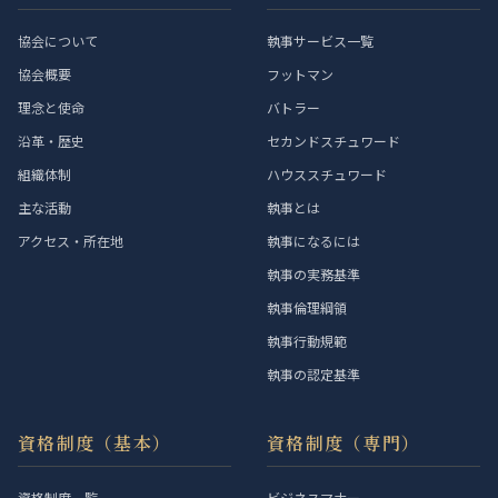
協会について
執事サービス一覧
協会概要
フットマン
理念と使命
バトラー
沿革・歴史
セカンドスチュワード
組織体制
ハウススチュワード
主な活動
執事とは
アクセス・所在地
執事になるには
執事の実務基準
執事倫理綱領
執事行動規範
執事の認定基準
資格制度（基本）
資格制度（専門）
資格制度一覧
ビジネスマナー