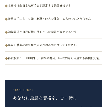
本資格は全日本執事協会が認定する民間資格です
◆
資格取得により就職・転職・収入を保証するものではありません
◆
知識習得と自己研鑽を目的とした学習プログラムです
◆
実際の就業には各雇用先の採用基準に従ってください
◆
再試験料：15,000円（不合格の場合、1年以内なら何度でも再挑戦可能）
◆
NEXT STEPS
あなたに最適な資格を、ご一緒に