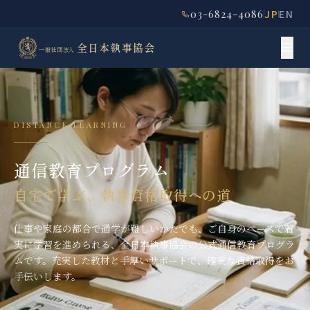
03-6824-4086
JP
EN
全日本執事協会
一般社団法人
DISTANCE LEARNING
通信教育プログラム
自宅で学ぶ、執事資格取得への道
仕事や家庭の都合で通学が難しいかたでも、ご自身のペースで着
実に学習を進められる、全日本執事協会の公式通信教育プログラ
ムです。充実した教材と手厚いサポートで、確実な資格取得をお
手伝いします。