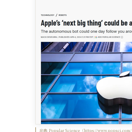
出典:
Popular Science
（
https://www.popsci.com/