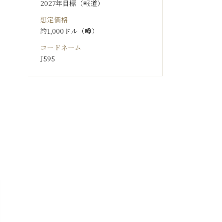
2027年目標（報道）
想定価格
約1,000ドル（噂）
コードネーム
J595