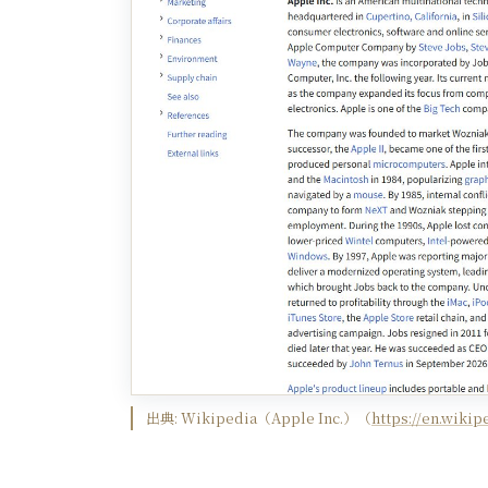
出典:
Wikipedia（Apple Inc.）
（
https://en.wikip