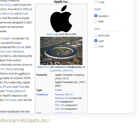
edia.org/wiki/Apple_Inc.
）