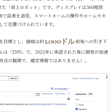
載せた「卓上ロボット」です。ディスプレイは360度回
は自動で話者を追尾、スマートホームの操作やホームセキ
として位置づけられています。
1,000ドル
を目標とし、価格は約
前後への引き下
は「J595」で、2022年に承認された後に開発が加速
時点の観測で、確定情報ではありません）。