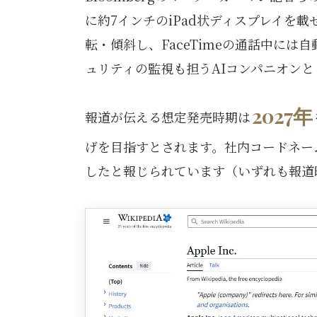
に約7インチのiPad状ディスプレイを
転・傾斜し、FaceTimeの通話中に
ュリティの監視も担うAIコンパニオン
2027年
報道が伝える想定発売時期は
げを目指すとされます。社内コードネーム
したと報じられています（いずれも報道