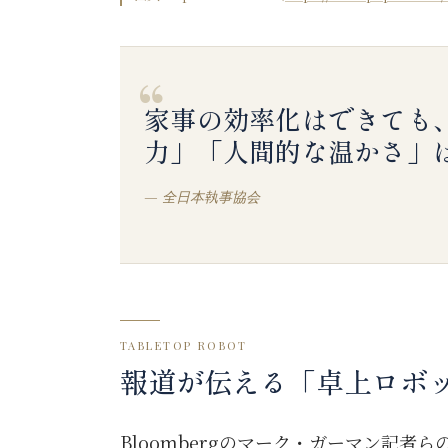
“
家事の効率化はできても
力」「人間的な温かさ」
—
全日本執事協会
TABLETOP ROBOT
報道が伝える「卓上ロボ
Bloombergのマーク・ガーマン記