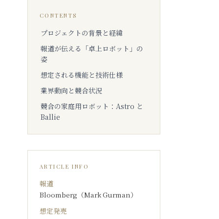
CONTENTS
プロジェクトの背景と経緯
報道が伝える「卓上ロボット」の
姿
想定される機能と技術仕様
業界動向と競合状況
競合の家庭用ロボット：Astro と
Ballie
ARTICLE INFO
報道
Bloomberg（Mark Gurman）
想定発売