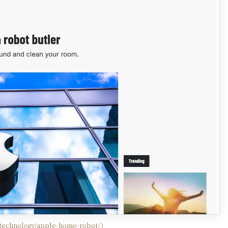
technology/apple-home-robot/
）