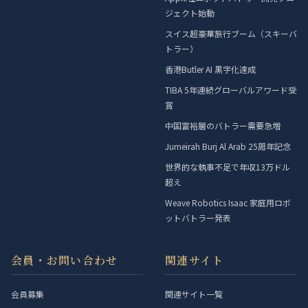
ジェクト始動
スイス超豪華旅行ブーム（スキーバ
トラー）
香港Butler AI 黒字化達成
TIBA 5年連続グローバルアワード受
賞
中国富裕層のバトラー需要急増
Jumeirah Burj Al Arab 25周年記念
世界的な執事不足で年収13万ドル
超え
Weave Robotics Isaac 家庭用ロボ
ットバトラー発表
会員・お問い合わせ
関連サイト
会員募集
関連サイト一覧