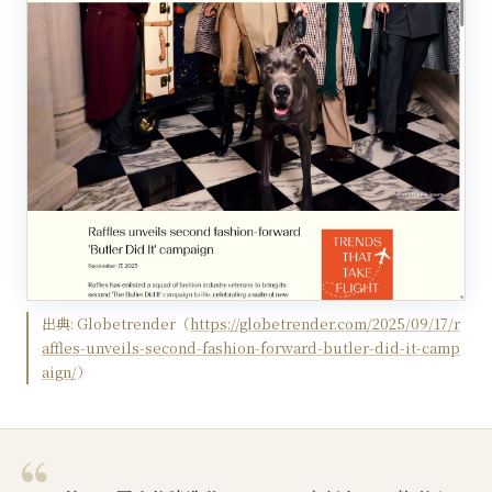
出典:
Globetrender
（
https://globetrender.com/2025/09/17/r
affles-unveils-second-fashion-forward-butler-did-it-camp
aign/
）
“