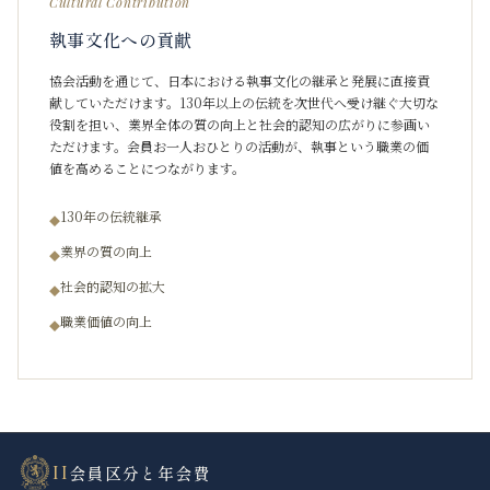
Cultural Contribution
執事文化への貢献
協会活動を通じて、日本における執事文化の継承と発展に直接貢
献していただけます。130年以上の伝統を次世代へ受け継ぐ大切な
役割を担い、業界全体の質の向上と社会的認知の広がりに参画い
ただけます。会員お一人おひとりの活動が、執事という職業の価
値を高めることにつながります。
130年の伝統継承
◆
業界の質の向上
◆
社会的認知の拡大
◆
職業価値の向上
◆
II
会員区分と年会費