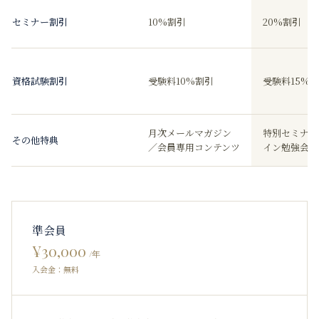
セミナー割引
10%割引
20%割引
資格試験割引
受験料10%割引
受験料15%
月次メールマガジン
特別セミナー
その他特典
／会員専用コンテンツ
イン勉強会／
準会員
¥30,000
/年
入会金：無料