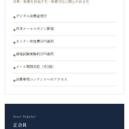
対象：
執事を目指す方・執事文化に関心のある方
デジタル会員証発行
◆
月次メールマガジン配信
◆
セミナー参加費10%割引
◆
資格試験受験料10%割引
◆
メール質問対応（月1回）
◆
会員専用コンテンツへのアクセス
◆
Most Popular
正会員