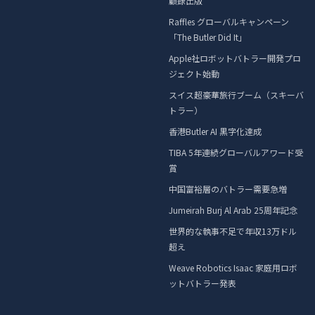
顧録出版
Raffles グローバルキャンペーン
「The Butler Did It」
Apple社ロボットバトラー開発プロ
ジェクト始動
スイス超豪華旅行ブーム（スキーバ
トラー）
香港Butler AI 黒字化達成
TIBA 5年連続グローバルアワード受
賞
中国富裕層のバトラー需要急増
Jumeirah Burj Al Arab 25周年記念
世界的な執事不足で年収13万ドル
超え
Weave Robotics Isaac 家庭用ロボ
ットバトラー発表