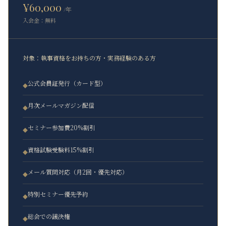
¥60,000
/年
入会金：無料
対象：
執事資格をお持ちの方・実務経験のある方
公式会員証発行（カード型）
◆
月次メールマガジン配信
◆
セミナー参加費20%割引
◆
資格試験受験料15%割引
◆
メール質問対応（月2回・優先対応）
◆
特別セミナー優先予約
◆
総会での議決権
◆