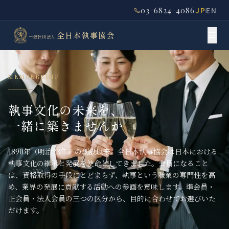
03-6824-4086
JP
EN
全日本執事協会
一般社団法人
MEMBERSHIP
執事文化の未来を、
一緒に築きませんか
1890年（明治23年）の創設以来、全日本執事協会は日本における
執事文化の継承と発展を使命としてきました。会員になること
は、資格取得の手段にとどまらず、執事という職業の専門性を高
め、業界の発展に貢献する活動への参画を意味します。準会員・
正会員・法人会員の三つの区分から、目的に合わせてお選びいた
だけます。