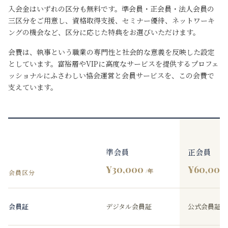
入会金はいずれの区分も無料です。準会員・正会員・法人会員の
三区分をご用意し、資格取得支援、セミナー優待、ネットワーキ
ングの機会など、区分に応じた特典をお選びいただけます。
会費は、執事という職業の専門性と社会的な意義を反映した設定
としています。富裕層やVIPに高度なサービスを提供するプロフェ
ッショナルにふさわしい協会運営と会員サービスを、この会費で
支えています。
準会員
正会員
¥30,000
¥60,000
/年
会員区分
会員証
デジタル会員証
公式会員証（