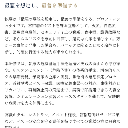
最悪を想定し、
最善を準備する
執事は「最悪の事態を想定し、最善の準備をする」プロフェッシ
ョナルです。富裕層のゲストを守る立場として、火災、自然災
害、医療緊急事態、セキュリティ上の脅威、食中毒、設備故障な
ど、あらゆるリスクを事前に評価し、適切な対策を講じます。万
が一の事態が発生した場合も、パニックに陥ることなく冷静に判
断し、的確に行動する能力が求められます。
本研修では、執事の危機管理手法を理論と実践の両面から学びま
す。リスクアセスメント（危険予測）の体系的手法、潜在的リス
クの早期発見、予防策の立案と実施、緊急時の意思決定プロセ
ス、避難誘導とゲスト保護、医療緊急事態への対応、事後対応と
リカバリー、再発防止策の策定まで、実務で即活用できる内容を
習得。シミュレーション演習とケーススタディを通じて、実践的
な危機対応力を体得します。
高級ホテル、レストラン、イベント施設、富裕層向けサービス業
など、ゲストの安全を守る責任を持つすべての業種の方に最適な
研修です。