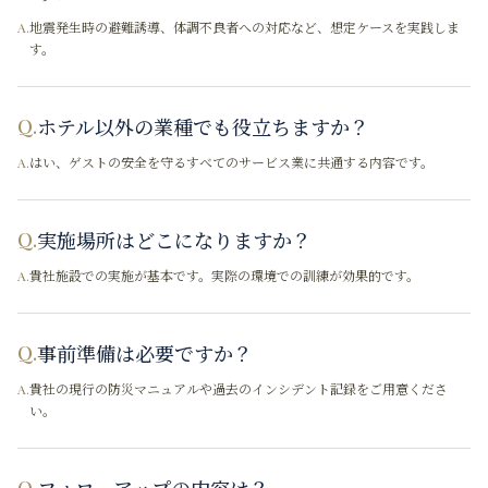
地震発生時の避難誘導、体調不良者への対応など、想定ケースを実践しま
A.
す。
ホテル以外の業種でも役立ちますか？
Q.
はい、ゲストの安全を守るすべてのサービス業に共通する内容です。
A.
実施場所はどこになりますか？
Q.
貴社施設での実施が基本です。実際の環境での訓練が効果的です。
A.
事前準備は必要ですか？
Q.
貴社の現行の防災マニュアルや過去のインシデント記録をご用意くださ
A.
い。
フォローアップの内容は？
Q.