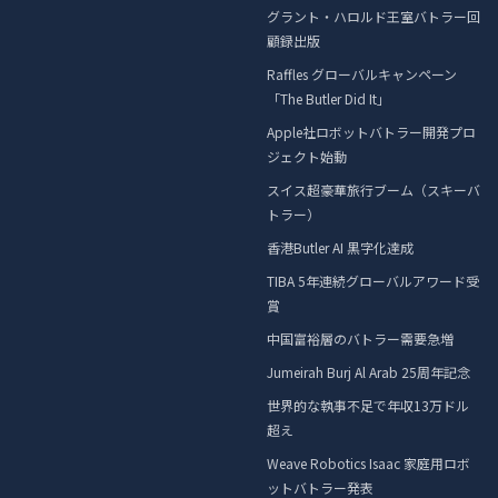
グラント・ハロルド王室バトラー回
顧録出版
Raffles グローバルキャンペーン
「The Butler Did It」
Apple社ロボットバトラー開発プロ
ジェクト始動
スイス超豪華旅行ブーム（スキーバ
トラー）
香港Butler AI 黒字化達成
TIBA 5年連続グローバルアワード受
賞
中国富裕層のバトラー需要急増
Jumeirah Burj Al Arab 25周年記念
世界的な執事不足で年収13万ドル
超え
Weave Robotics Isaac 家庭用ロボ
ットバトラー発表