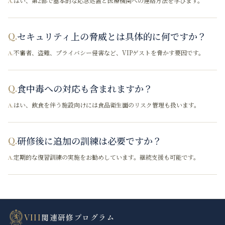
はい、第2部で基本的な応急処置と医療機関への連絡方法を学びます。
A.
セキュリティ上の脅威とは具体的に何ですか？
Q.
不審者、盗難、プライバシー侵害など、VIPゲストを脅かす要因です。
A.
食中毒への対応も含まれますか？
Q.
はい、飲食を伴う施設向けには食品衛生面のリスク管理も扱います。
A.
研修後に追加の訓練は必要ですか？
Q.
定期的な復習訓練の実施をお勧めしています。継続支援も可能です。
A.
VIII
関連研修プログラム