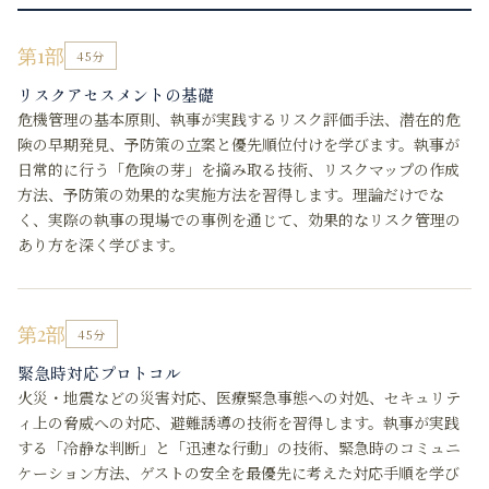
第1部
45分
リスクアセスメントの基礎
危機管理の基本原則、執事が実践するリスク評価手法、潜在的危
険の早期発見、予防策の立案と優先順位付けを学びます。執事が
日常的に行う「危険の芽」を摘み取る技術、リスクマップの作成
方法、予防策の効果的な実施方法を習得します。理論だけでな
く、実際の執事の現場での事例を通じて、効果的なリスク管理の
あり方を深く学びます。
第2部
45分
緊急時対応プロトコル
火災・地震などの災害対応、医療緊急事態への対処、セキュリテ
ィ上の脅威への対応、避難誘導の技術を習得します。執事が実践
する「冷静な判断」と「迅速な行動」の技術、緊急時のコミュニ
ケーション方法、ゲストの安全を最優先に考えた対応手順を学び