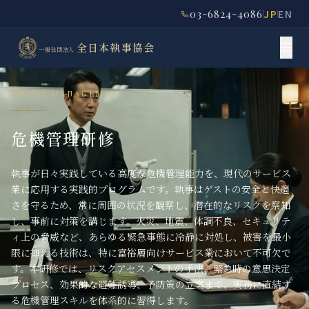
03-6824-4086
JP
EN
全日本執事協会
一般社団法人
CRISIS MANAGEMENT
危機管理研修
執事が日々実践している高度な危機管理能力を、現代のサービス
業に応用する実践的プログラムです。執事はゲストの安全と快適
さを守るため、常に周囲の状況を観察し、潜在的なリスクを察知
し、事前に対策を講じます。火災、地震、体調不良、セキュリテ
ィ上の脅威など、あらゆる緊急事態に冷静に対処し、被害を最小
限に抑える技術は、特に富裕層向けサービス業において不可欠で
す。本研修では、リスクアセスメントの手法、緊急時の意思決定
プロセス、効果的な避難誘導、予防策の立案まで、実務に直結す
る危機管理スキルを体系的に習得します。