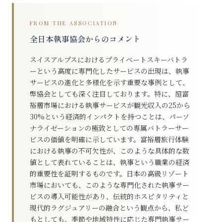
FROM THE ASSOCIATION
全日本執事協会からのコメント
スイスアルプスにおけるプライベートスキーバトラ
ーという高度に専門化したサービスの出現は、執事
サービスの進化と多様化を示す重要な事例として、
弊協会としても深く注目しております。特に、超富
裕層市場における執事サービスが観光収入の25から
30%という経済的インパクトを持つことは、パーソ
ナライゼーションの極致としての専属バトラーサー
ビスの価値を明確に示しています。富裕層旅行体験
における執事の不可欠性が、このような具体的な数
値として表れていることは、執事という職業の経済
的重要性を証明するものです。日本の高級リゾート
市場においても、このような専門化された執事サー
ビスの導入可能性があり、伝統的ホスピタリティと
現代的ラグジュアリーの融合という観点から、私ど
もとしても、季節や地域特性に応じた専門執事サー