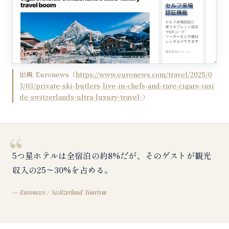
出典:
Euronews
（
https://www.euronews.com/travel/2025/0
3/03/private-ski-butlers-live-in-chefs-and-rare-cigars-insi
de-switzerlands-ultra-luxury-travel-
）
“
5つ星ホテルは全宿泊の約8%だが、そのゲストが観光
収入の25〜30%を占める。
—
Euronews / Switzerland Tourism