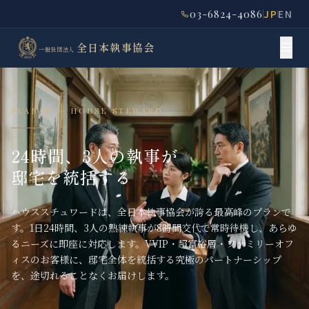
03-6824-4086
JP
EN
全日本執事協会
一般社団法人
PLAN Ⅳ — HOUSE STEWARD
24時間、3人の執事が
邸宅を統括する
ハウススチュワードは、全日本執事協会が誇る最高峰のプランで
す。1日24時間、3人の熟練執事が8時間交代で常時待機し、あらゆ
るニーズに即座に対応します。VVIP・超富裕層・ファミリーオフ
ィスのお客様に、邸宅全体を統括する究極のパートナーシップ
を、途切れることなくお届けします。