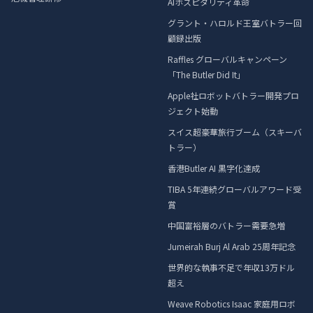
AIホスピタリティ革命
グラント・ハロルド王室バトラー回
顧録出版
Raffles グローバルキャンペーン
「The Butler Did It」
Apple社ロボットバトラー開発プロ
ジェクト始動
スイス超豪華旅行ブーム（スキーバ
トラー）
香港Butler AI 黒字化達成
TIBA 5年連続グローバルアワード受
賞
中国富裕層のバトラー需要急増
Jumeirah Burj Al Arab 25周年記念
世界的な執事不足で年収13万ドル
超え
Weave Robotics Isaac 家庭用ロボ