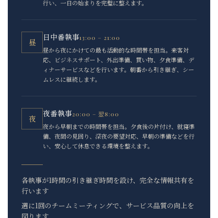
行い、一日の始まりを完璧に整えます。
日中番執事
13:00 – 21:00
昼
昼から夜にかけての最も活動的な時間帯を担当。来客対
応、ビジネスサポート、外出準備、買い物、夕食準備、デ
ィナーサービスなどを行います。朝番から引き継ぎ、シー
ムレスに継続します。
夜番執事
20:00 – 翌8:00
夜
夜から早朝までの時間帯を担当。夕食後の片付け、就寝準
備、夜間の見回り、深夜の要望対応、早朝の準備などを行
い、安心して休息できる環境を整えます。
各執事が1時間の引き継ぎ時間を設け、完全な情報共有を
行います
週に1回のチームミーティングで、サービス品質の向上を
図ります